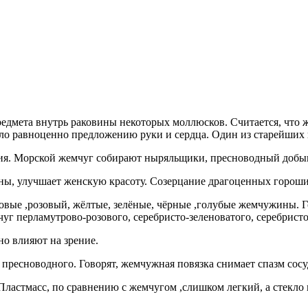
редмета внутрь раковины некоторых моллюсков. Считается, что 
ло равноценно предложению руки и сердца. Один из старейших 
ия. Морской жемчуг собирают ныряльщики, пресноводный добыв
ны, улучшает женскую красоту. Созерцание драгоценных горошин
овые ,розовый, жёлтые, зелёные, чёрные ,голубые жемчужины. Г
г перламутрово-розового, серебристо-зеленоватого, серебристо
но влияют на зрение.
 пресноводного. Говорят, жемчужная повязка снимает спазм сосу
ластмасс, по сравнению с жемчугом ,слишком легкий, а стекло