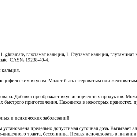
-L-glutamate, глютамат кальция, L-Глутамат кальция, глутаминат к
tamate, CAS№ 19238-49-4.
 кальция.
 специфическим вкусом. Может быть с сероватым или желтоватым
товара. Добавка преображает вкус испорченных продуктов. Можно
ах быстрого приготовления. Находится в некоторых пряностях, 
вных и психических заболеваний.
 установлена предельно допустимая суточная доза. Вызывает а
о-кишечного тракта, бессонница. Нельзя использовать в питани