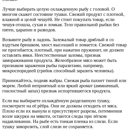
Лучше выбирать целую охлажденную рыбу с головой. О
многом скажет состояние тушки. Свежий продукт с плотной,
влажной и целой чешуёй. Не стоит покупать товар, если
чешуя отошла, сухая и ломкая. Тело правильной рыбки без
пятен, царапин и разводов.
Возьмите рыбу в ладонь. Залежалый товар дряблый и со
вздутым брюшком, хвост высохший и ломается. Свежий товар
не прогибается, плотный, при нажатии пружинит, не должен
оставлять ямки. Неестественные заломы, признак
замораживания продукта. Желеобразное мясо может быть
признаком заражения рыбы паразитами, например,
микроспоридией (грибок способный заразить человека).
Принюхайтесь, подняв жабры. Свежая рыба пахнет тиной или
морем. Любой неприятный или яркий аромат (аммиачный,
гнилостный запах) признак испортившегося продукта.
Если вы выбираете охлаждённую разделанную тушку,
посмотрите на её рёбра. Они не должны отходить от мяса.
Плохо если их вынули и присутствуют разрезы, потемнения
возле шкурки на мякоти, остаются следы при лёгком
надавливании. На рыбе есть тонкая пленка из слизи. Если
тушку заморозить, слой слизи не сохраняется.