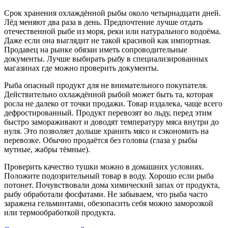
Срок хранения охлаждённой рыбы около четырнадцати дней.
Лёд меняют два раза в день. Предпочтение лучше отдать
отечественной рыбе из моря, реки или натурального водоёма.
Даже если она выглядит не такой красивой как импортная.
Продавец на рынке обязан иметь сопроводительные
документы. Лучше выбирать рыбу в специализированных
магазинах где можно проверить документы.
Рыба опасный продукт для не внимательного покупателя.
Действительно охлаждённой рыбой может быть та, которая
росла не далеко от точки продажи. Товар издалека, чаще всего
дефростированный. Продукт перевозят во льду, перед этим
быстро замораживают и доводят температуру мяса внутри до
нуля. Это позволяет дольше хранить мясо и сэкономить на
перевозке. Обычно продаётся без головы (глаза у рыбы
мутные, жабры тёмные).
Проверить качество тушки можно в домашних условиях.
Положите подозрительный товар в воду. Хорошо если рыба
потонет. Почувствовали дома химический запах от продукта,
рыбу обработали фосфатами. Не забываем, что рыба часто
заражена гельминтами, обезопасить себя можно заморозкой
или термообработкой продукта.