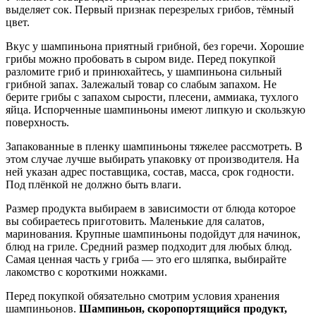
выделяет сок. Первый признак перезрелых грибов, тёмный
цвет.
Вкус у шампиньона приятный грибной, без горечи. Хорошие
грибы можно пробовать в сыром виде. Перед покупкой
разломите гриб и принюхайтесь, у шампиньона сильный
грибной запах. Залежалый товар со слабым запахом. Не
берите грибы с запахом сырости, плесени, аммиака, тухлого
яйца. Испорченные шампиньоны имеют липкую и скользкую
поверхность.
Запакованные в пленку шампиньоны тяжелее рассмотреть. В
этом случае лучше выбирать упаковку от производителя. На
ней указан адрес поставщика, состав, масса, срок годности.
Под плёнкой не должно быть влаги.
Размер продукта выбираем в зависимости от блюда которое
вы собираетесь приготовить. Маленькие для салатов,
маринования. Крупные шампиньоны подойдут для начинок,
блюд на гриле. Средний размер подходит для любых блюд.
Самая ценная часть у гриба — это его шляпка, выбирайте
лакомство с короткими ножками.
Перед покупкой обязательно смотрим условия хранения
шампиньонов.
Шампиньон, скоропортящийся продукт,