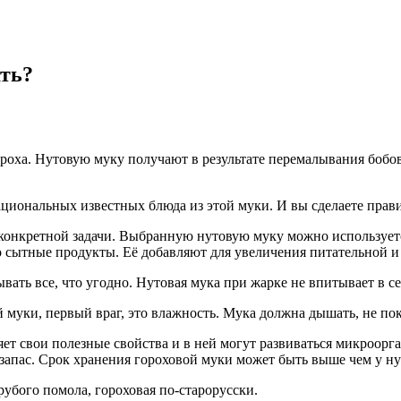
ать?
ороха. Нутовую муку получают в результате перемалывания бобо
циональных известных блюда из этой муки. И вы сделаете прав
онкретной задачи. Выбранную нутовую муку можно используется 
о сытные продукты. Её добавляют для увеличения питательной и
вать все, что угодно. Нутовая мука при жарке не впитывает в с
 муки, первый враг, это влажность. Мука должна дышать, не по
ряет свои полезные свойства и в ней могут развиваться микроорг
ро запас. Срок хранения гороховой муки может быть выше чем у н
рубого помола, гороховая по-старорусски.