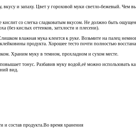
 вкусу и запаху. Цвет у гороховой муки светло-бежевый. Чем выш
не кислит со слегка сладковатым вкусом. Не должно быть ощущен
а (без кислых оттенков, затхлости и плесени).
Слишком влажная мука клеится к руке. Возьмите на палец немног
клейковины продукта. Хорошее тесто почти полностью восстана
нком. Храним муку в темном, прохладном и сухом месте.
повышает тонус. Разбавив муку водой,её можно использовать ка
шний вид.
и и состав продукта.Во время хранения