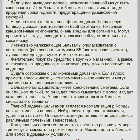
Если у вас выпадают волосы, возможно причиной могут быть
консерванты. Их добавляют в бальзамы-ополаскиватели для
продления срока годности, предотвращения размножения
бактерий.
Если на этикетке есть слова формальдегид( Formaldehyd ,
formica), диоксан, изотиазолинон (Isothiazolinone). Токсичные
канцерогенные компоненты, очень вредны для организма. Могут
проникать в кожу , приводить к повышенной чувствительности
кожи и раку.
Интенсивно увлажняющие бальзамы ополаскиватели с
пантенолом (panthenol) и витамином B5 (пантотеновая кислота),
лучше подходят для сухих и жестких волос.
Желательно покупать средство в крупных магазинах. На рынке,
у неизвестных продавцов, и за низкую цену, можно нарваться на
подделку.
Будьте осторожны с силиконовыми добавками. Если плохо
промыть волосы частицы со временем накапливаются и могут
травмировать волосяные фолликулы.
Бальзам-ополаскиватель имеет консистенцию сметаны. Если
он слишком липкий, то он будет плохо смываться с волос и будет
накапливаться пыль. А при недостаточном липком бальзаме,
свойства его теряются.
Главной задачей бальзамов является нормализация рН-среды
на коже головы и волосах. Нейтрализует щелочь от шампуня,
удаляя его остатки. Ополаскиватели увлажняют и питают волосы
различными полезными веществами.
Для усвоения полезных элементов, средство раньше чем через
три минуты, смывать не рекомендуется. Можно сделать бальзам
для волос в домашних условиях.